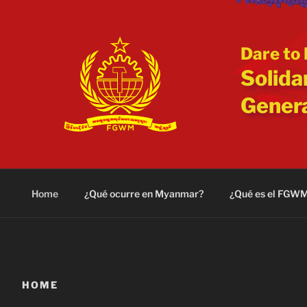
Saltar
al
contenido
Dare to 
Solida
Gener
Home
¿Qué ocurre en Myanmar?
¿Qué es el FGW
HOME