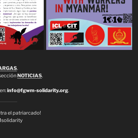
ARGAS
.
 sección
NOTICIAS
.
 en:
info@fgwm-solidarity.org
.
tra el patriarcado!
olidarity